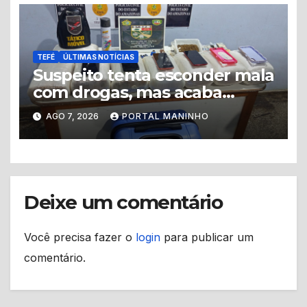
TEFÉ
ÚLTIMAS NOTÍCIAS
Suspeito tenta esconder mala
com drogas, mas acaba
levando a polícia até ponto
AGO 7, 2026
PORTAL MANINHO
de tráfico
Deixe um comentário
Você precisa fazer o
login
para publicar um
comentário.