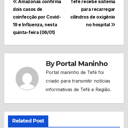
Navegação
Amazonas confirma
Tefé recebe sistema
dois casos de
para recarregar
de
coinfecção por Covid-
cilindros de oxigênio
Post
19 e Influenza, nesta
no hospital
quinta-feira (06/01)
By
Portal Maninho
Portal maninho de Tefé foi
criado para transmitir notícias
informativas de Tefé e Região.
Related Post