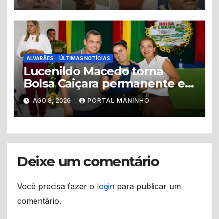
ALVARÃES
ÚLTIMAS NOTÍCIAS
Lucenildo Macedo torna
Bolsa Caiçara permanente e
mais de 200 famílias recebem
AGO 8, 2026
PORTAL MANINHO
novos cartões em Alvarães
Deixe um comentário
Você precisa fazer o
login
para publicar um
comentário.