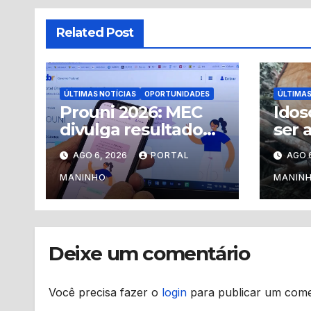
Related Post
ÚLTIMAS NOTÍCIAS
OPORTUNIDADES
ÚLTIMAS
Prouni 2026: MEC
Idos
divulga resultado
ser 
da segunda
tron
AGO 6, 2026
PORTAL
AGO 
chamada do
dura
segundo semestre
Gran
MANINHO
MANIN
Deixe um comentário
Você precisa fazer o
login
para publicar um come