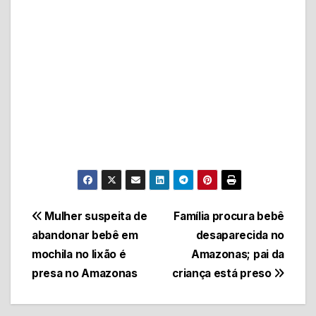
Navegação
Mulher suspeita de
Família procura bebê
abandonar bebê em
desaparecida no
de
mochila no lixão é
Amazonas; pai da
Post
presa no Amazonas
criança está preso