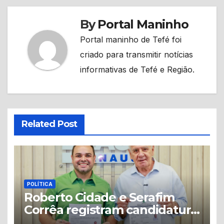
By
Portal Maninho
Portal maninho de Tefé foi
criado para transmitir notícias
informativas de Tefé e Região.
Related Post
POLÍTICA
Roberto Cidade e Serafim
Corrêa registram candidatura
à reeleição no TRE-AM com