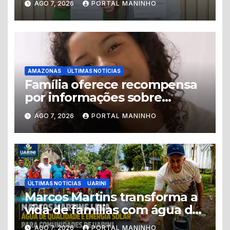
AGO 7, 2026
PORTAL MANINHO
plano de 44 compromissos
para o Amazonas
AMAZONAS
ÚLTIMAS NOTÍCIAS
Família oferece recompensa
por informações sobre
adolescente desaparecida
AGO 7, 2026
PORTAL MANINHO
em Manaus
ÚLTIMAS NOTÍCIAS
UARINI
Marcos Martins transforma a
vida de famílias com água de
qualidade e energia solar em
AGO 7, 2026
PORTAL MANINHO