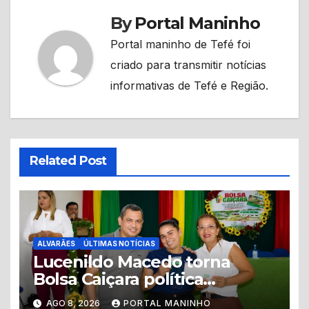
By
Portal Maninho
Portal maninho de Tefé foi
criado para transmitir notícias
informativas de Tefé e Região.
Related Post
ALVARÃES
ÚLTIMAS NOTÍCIAS
Lucenildo Macedo torna
Bolsa Caiçara política
permanente e mais de 200
AGO 8, 2026
PORTAL MANINHO