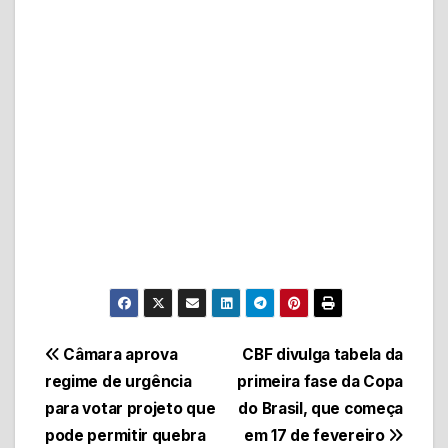
Navegação
Câmara aprova
CBF divulga tabela da
regime de urgência
primeira fase da Copa
de
para votar projeto que
do Brasil, que começa
Post
pode permitir quebra
em 17 de fevereiro