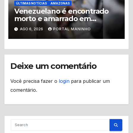
ÚLTIMAS NOTÍCIAS
AMAZONAS
Venezuelano é encontrado
morto e amarrado em
apartamento no Centro de
AGO 6, 2026
PORTAL MANINHO
Manaus
Deixe um comentário
Você precisa fazer o
login
para publicar um
comentário.