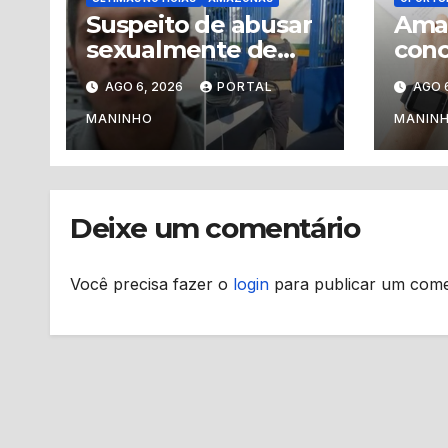
Suspeito de abusar
Ama
sexualmente de
conc
menina de 8 anos é
conc
AGO 6, 2026
PORTAL
AGO 
preso no município
com 
de Iranduba
e ed
MANINHO
MANIN
no 
sem
Deixe um comentário
Você precisa fazer o
login
para publicar um come