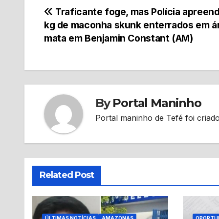
Navegação
Traficante foge, mas Polícia apreen
kg de maconha skunk enterrados em á
de
mata em Benjamin Constant (AM)
Post
By
Portal Maninho
Portal maninho de Tefé foi criado
Related Post
ÚLTIMAS NOTÍCIAS
AMAZONAS
OPORTU