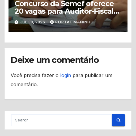
Concurso da Semef oferece
20 vagas para Auditor-Fiscal
com salário inicial de R$ 27,2
JUL 30, 2026
PORTAL MANINHO
mil
Deixe um comentário
Você precisa fazer o
login
para publicar um
comentário.