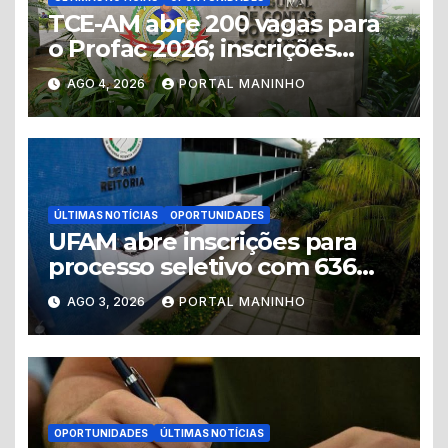
TCE-AM abre 200 vagas para
o Profac 2026; inscrições
seguem até 16 de agosto
AGO 4, 2026
PORTAL MANINHO
ÚLTIMAS NOTÍCIAS
OPORTUNIDADES
UFAM abre inscrições para
processo seletivo com 636
vagas em unidades do
AGO 3, 2026
PORTAL MANINHO
interior do Amazonas
OPORTUNIDADES
ÚLTIMAS NOTÍCIAS