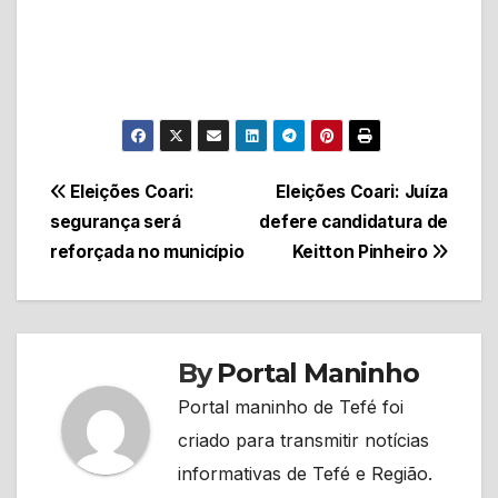
Navegação
Eleições Coari:
Eleições Coari: Juíza
segurança será
defere candidatura de
de
reforçada no município
Keitton Pinheiro
Post
By
Portal Maninho
Portal maninho de Tefé foi
criado para transmitir notícias
informativas de Tefé e Região.