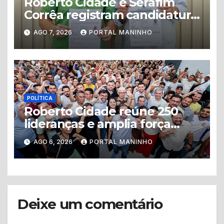
Roberto Cidade e Serafim
Corrêa registram candidatura
à reeleição no TRE-AM com
AGO 7, 2026
PORTAL MANINHO
plano de 44 compromissos
para o Amazonas
POLÍTICA
Roberto Cidade reúne 250
lideranças e amplia força
política da União pelo
AGO 6, 2026
PORTAL MANINHO
Amazonas
Deixe um comentário