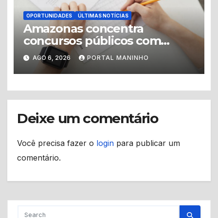
OPORTUNIDADES
ÚLTIMAS NOTÍCIAS
Amazonas concentra
concursos públicos com
vagas abertas e editais
AGO 6, 2026
PORTAL MANINHO
previstos no segundo
semestre
Deixe um comentário
Você precisa fazer o
login
para publicar um
comentário.