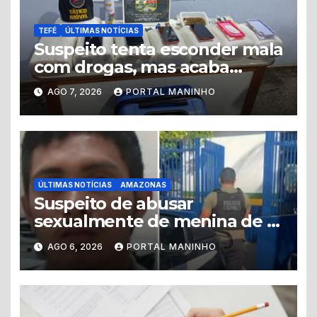
TEFÉ
ÚLTIMAS NOTÍCIAS
Suspeito tenta esconder mala
com drogas, mas acaba
levando a polícia até ponto
AGO 7, 2026
PORTAL MANINHO
de tráfico
ÚLTIMAS NOTÍCIAS
AMAZONAS
Suspeito de abusar
sexualmente de menina de 8
anos é preso no município de
AGO 6, 2026
PORTAL MANINHO
Iranduba