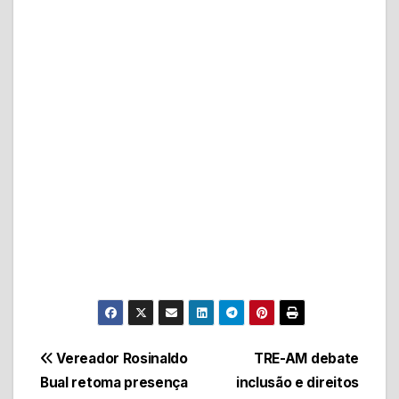
Navegação
Vereador Rosinaldo
TRE-AM debate
Bual retoma presença
inclusão e direitos