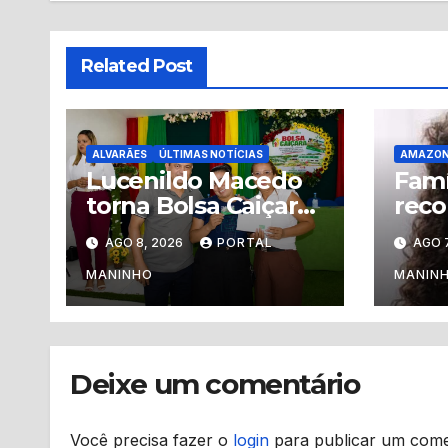
Related Post
ALVARÃES
ÚLTIMAS NOTÍCIAS
AMAZO
Lucenildo Macedo
Famí
torna Bolsa Caiçara
rec
permanente e mais
info
AGO 8, 2026
PORTAL
AGO 7
de 200 famílias
adol
recebem novos
desa
MANINHO
MANIN
cartões em Alvarães
Man
Deixe um comentário
Você precisa fazer o
login
para publicar um come