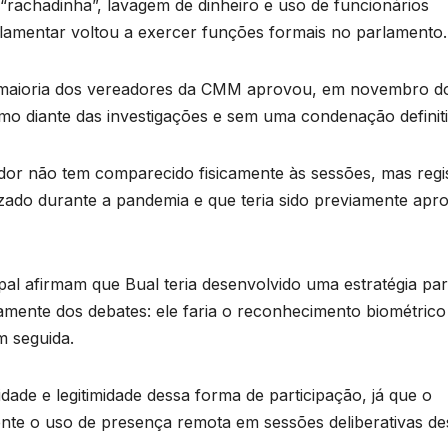
achadinha”, lavagem de dinheiro e uso de funcionários
rlamentar voltou a exercer funções formais no parlamento.
maioria dos vereadores da CMM aprovou, em novembro d
o diante das investigações e sem uma condenação definiti
or não tem comparecido fisicamente às sessões, mas regi
lizado durante a pandemia e que teria sido previamente apr
ipal afirmam que Bual teria desenvolvido uma estratégia pa
ivamente dos debates: ele faria o reconhecimento biométrico
m seguida.
dade e legitimidade dessa forma de participação, já que o
nte o uso de presença remota em sessões deliberativas de