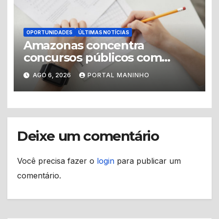
OPORTUNIDADES
ÚLTIMAS NOTÍCIAS
Amazonas concentra
concursos públicos com
vagas abertas e editais
AGO 6, 2026
PORTAL MANINHO
previstos no segundo
semestre
Deixe um comentário
Você precisa fazer o
login
para publicar um
comentário.