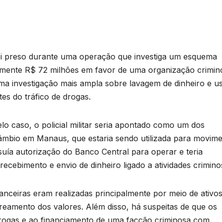
oi preso durante uma operação que investiga um esquema
amente R$ 72 milhões em favor de uma organização crimin
ma investigação mais ampla sobre lavagem de dinheiro e u
es do tráfico de drogas.
o caso, o policial militar seria apontado como um dos
âmbio em Manaus, que estaria sendo utilizada para movime
ssuía autorização do Banco Central para operar e teria
ecebimento e envio de dinheiro ligado a atividades crimino
anceiras eram realizadas principalmente por meio de ativo
streamento dos valores. Além disso, há suspeitas de que os
 drogas e ao financiamento de uma facção criminosa com