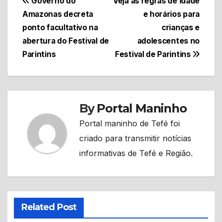
Navegação
Governo do
Veja as regras de idade
Amazonas decreta
e horários para
de
ponto facultativo na
crianças e
Post
abertura do Festival de
adolescentes no
Parintins
Festival de Parintins
By
Portal Maninho
Portal maninho de Tefé foi
criado para transmitir notícias
informativas de Tefé e Região.
Related Post