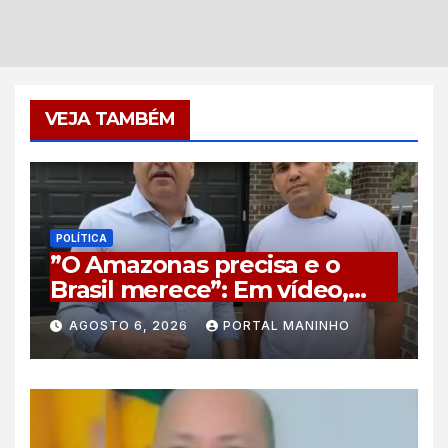
VEJA TAMBÉM
POLÍTICA
”O Amazonas precisa e o
Brasil merece”: Em vídeo,
vice de Flávio Bolsonaro
AGOSTO 6, 2026
PORTAL MANINHO
declara apoio a Coronel
Rosses