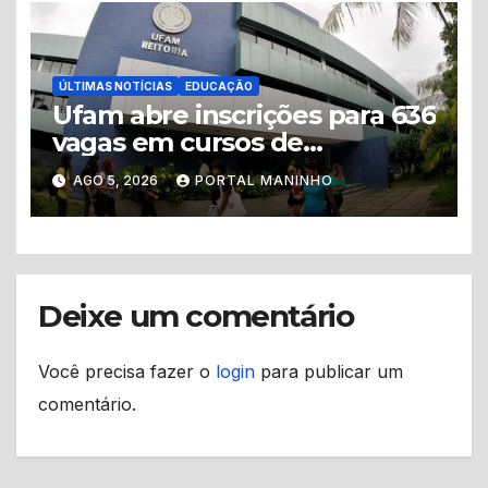
ÚLTIMAS NOTÍCIAS
EDUCAÇÃO
Ufam abre inscrições para 636
vagas em cursos de
graduação no interior do
AGO 5, 2026
PORTAL MANINHO
Amazonas
Deixe um comentário
Você precisa fazer o
login
para publicar um
comentário.