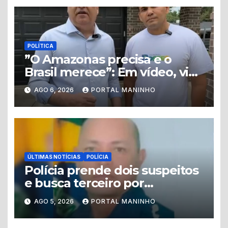
POLÍTICA
”O Amazonas precisa e o
Brasil merece”: Em vídeo, vice
de Flávio Bolsonaro declara
AGO 6, 2026
PORTAL MANINHO
apoio a Coronel Rosses
ÚLTIMAS NOTÍCIAS
POLÍCIA
Polícia prende dois suspeitos
e busca terceiro por
homicídio de guarda
AGO 5, 2026
PORTAL MANINHO
municipal em Tabatinga