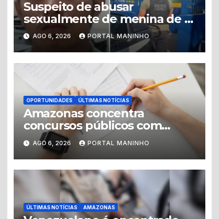
Suspeito de abusar
sexualmente de menina de 8
anos é preso no município de
AGO 6, 2026
PORTAL MANINHO
Iranduba
OPORTUNIDADES
ÚLTIMAS NOTÍCIAS
Amazonas concentra
concursos públicos com
vagas abertas e editais
AGO 6, 2026
PORTAL MANINHO
previstos no segundo
semestre
ÚLTIMAS NOTÍCIAS
AMAZONAS