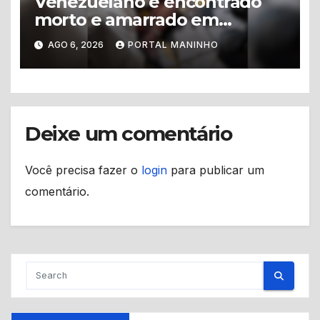
Venezuelano é encontrado
morto e amarrado em
apartamento no Centro de
AGO 6, 2026
PORTAL MANINHO
Manaus
Deixe um comentário
Você precisa fazer o
login
para publicar um
comentário.